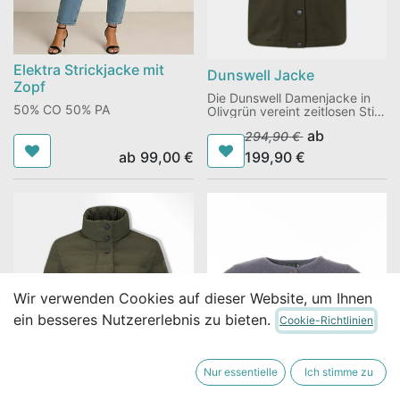
Elektra Strickjacke mit
Dunswell Jacke
Zopf
Die Dunswell Damenjacke in
50% CO 50% PA
Olivgrün vereint zeitlosen Stil
mit praktischem
ab
294,90
€
Tragekomfort. Sie ist vielseitig
kombinierbar, ihr satter Olivton
ab
99,00
€
199,90
€
passt zu jeder Garderobe, und
die taillierte Passform sorgt für
eine schmeichelhafte
Silhouette.
Wir verwenden Cookies auf dieser Website, um Ihnen
ein besseres Nutzererlebnis zu bieten.
Cookie-Richtlinien
Nur essentielle
Ich stimme zu