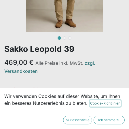
Sakko Leopold 39
469,00
€
Alle Preise inkl. MwSt.
zzgl.
Versandkosten
Nicht vorrätig
Wir verwenden Cookies auf dieser Website, um Ihnen
Erhalten Sie eine Benachrichtigung, wenn wieder
ein besseres Nutzererlebnis zu bieten.
Cookie-Richtlinien
vorrätig
Für später speichern
Nur essentielle
Ich stimme zu