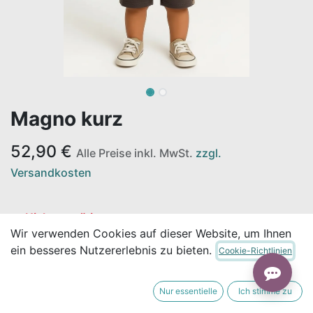
Magno kurz
52,90
€
Alle Preise inkl. MwSt.
zzgl.
Versandkosten
Nicht vorrätig
Wir verwenden Cookies auf dieser Website, um Ihnen
Erhalten Sie eine Benachrichtigung, wenn wieder
ein besseres Nutzererlebnis zu bieten.
Cookie-Richtlinien
vorrätig
Für später speichern
Nur essentielle
Ich stimme zu