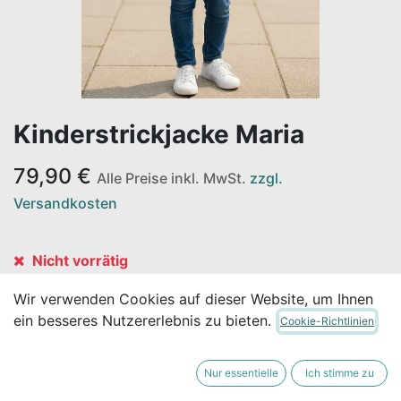
Kinderstrickjacke Maria
79,90
€
Alle Preise inkl. MwSt.
zzgl.
Versandkosten
Nicht vorrätig
Erhalten Sie eine Benachrichtigung, wenn wieder
Wir verwenden Cookies auf dieser Website, um Ihnen
vorrätig
ein besseres Nutzererlebnis zu bieten.
Cookie-Richtlinien
Für später speichern
Nur essentielle
Ich stimme zu
GRÖSSE