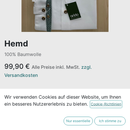
Hemd
100% Baumwolle
99,90
€
Alle Preise inkl. MwSt.
zzgl.
Versandkosten
Nicht vorrätig
Wir verwenden Cookies auf dieser Website, um Ihnen
Erhalten Sie eine Benachrichtigung, wenn wieder
ein besseres Nutzererlebnis zu bieten.
Cookie-Richtlinien
vorrätig
Nur essentielle
Ich stimme zu
Für später speichern