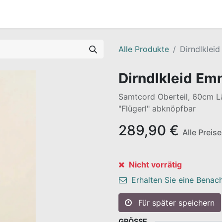
Alle Produkte
Dirndlklei
Dirndlkleid Em
Samtcord Oberteil, 60cm 
"Flügerl" abknöpfbar
289,90
€
Alle Preis
Nicht vorrätig
Erhalten Sie eine Benach
Für später speichern
GRÖSSE