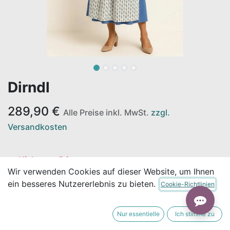
Dirndl
289,90
€
Alle Preise inkl. MwSt.
zzgl.
Versandkosten
Nicht vorrätig
Wir verwenden Cookies auf dieser Website, um Ihnen
Erhalten Sie eine Benachrichtigung, wenn wieder
ein besseres Nutzererlebnis zu bieten.
Cookie-Richtlinien
vorrätig
Für später speichern
Nur essentielle
Ich stimme zu