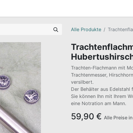
Alle Produkte
Trachtenfl
Trachtenflach
Hubertushirsc
Trachten-Flachmann mit Mo
Trachtenmesser, Hirschhorn
versilbert.
Der Behälter aus Edelstahl f
Sie können Ihn mit Ihrem 
eine Notration am Mann.
59,90
€
Alle Preise i